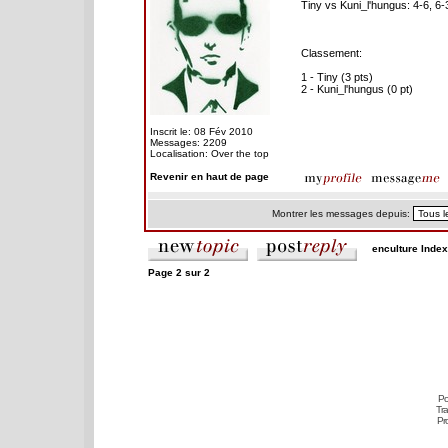
Tiny vs Kuni_l'hungus: 4-6, 6-
Classement:
1 - Tiny (3 pts)
2 - Kuni_l'hungus (0 pt)
Inscrit le: 08 Fév 2010
Messages: 2209
Localisation: Over the top
Revenir en haut de page
Montrer les messages depuis:
enculture Inde
Page
2
sur
2
Po
Tra
Pr