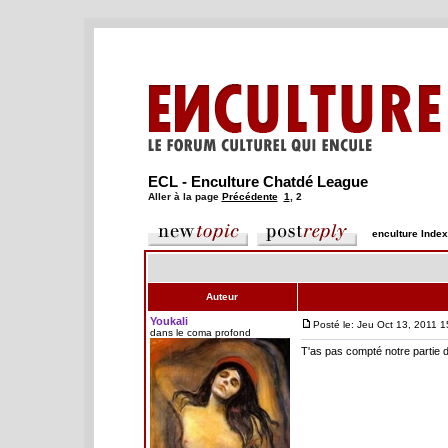
ECL - Enculture Chatdé League
Aller à la page
Précédente
1
,
2
enculture Inde
Auteur
Youkali
Posté le: Jeu Oct 13, 2011 1
dans le coma profond
T'as pas compté notre partie d